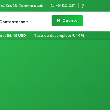
eral Cruz 551, Temuco, Araucanía
+56 452910287
Mi Cuenta
Contactanos
,45 USD
Tasa de desempleo
:
9.44%
Bitcoin
:
$64.60