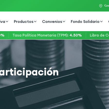
Gen
iva
Productos
Convenios
Fondo Solidario
Tasa Política Monetaria (TPM)
:
4.50%
Libra de Cobre
:
articipación