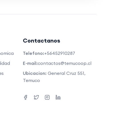
Contactanos
nomica
Telefono:
+56452910287
lidad
E-mail:
contactos@temucoop.cl
es
Ubicacion:
General Cruz 551,
Temuco