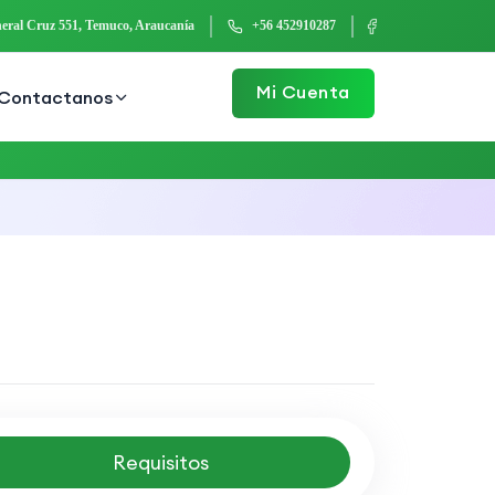
eral Cruz 551, Temuco, Araucanía
+56 452910287
Mi Cuenta
Contactanos
Requisitos