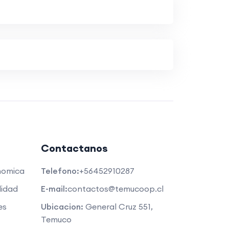
Contactanos
nomica
Telefono:
+56452910287
lidad
E-mail:
contactos@temucoop.cl
es
Ubicacion:
General Cruz 551,
Temuco