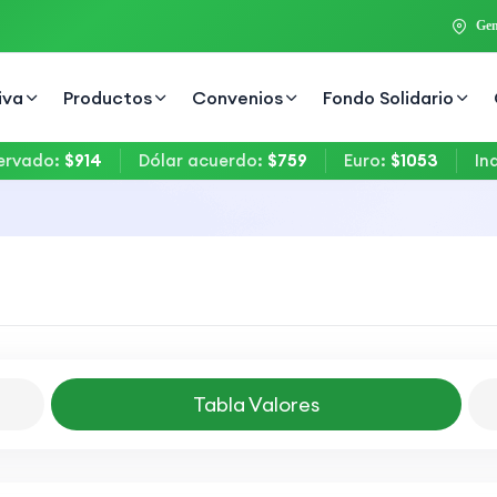
Gen
iva
Productos
Convenios
Fondo Solidario
vado
:
$914
Dólar acuerdo
:
$759
Euro
:
$1053
Indic
Tabla Valores