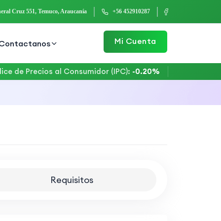
eral Cruz 551, Temuco, Araucanía
+56 452910287
Mi Cuenta
Contactanos
e de Precios al Consumidor (IPC)
:
-0.20%
Unidad Tributa
Requisitos