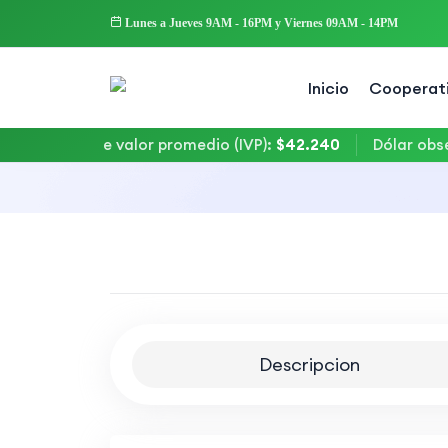
Lunes a Jueves 9AM - 16PM y Viernes 09AM - 14PM
Inicio
Cooperat
Indice de valor promedio (IVP)
:
$42.240
Dólar obser
Descripcion